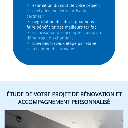
> estimation du coût de votre projet ;
> choix des meilleurs artisans
certifiés ;
> négociation des devis pour vous
faire bénéficier des meilleurs tarifs ;
> sécurisation des acomptes jusqu'au
démarrage du chantier ;
> suivi des travaux étape par étape ;
> réception des travaux.
ÉTUDE DE VOTRE PROJET DE RÉNOVATION ET
ACCOMPAGNEMENT PERSONNALISÉ