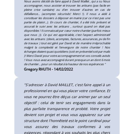
Nous avons décidé de faire appel à David Maillet , qui a su Nous
accompagner, nous assister et trouver les artisans (pas facile en
pleine crise sanitaire) ou d'en trouver d'autres en cas de
défaillance… (acomptes sécurisés! Merci !). Il nous a aidé à
constituer les dossiers à déposer en mairie (car ce n'est pas une
partie de plaisir…). En cours de chantier, il a été très présent et
assurait le suivi avec les artisans , surtout quand on était pas
disponibles ! Il connaissait par cœur notre chantier (parfois mieux
que nous ;)). Ce qui est appréciable, c'est l'aspect administratif
avec les artisans :(devis, acomptes, factures, assurances, pv de fin
de travaux ) tout est géré par David et de manière irréprochable
malgré la complexité et l'envergure de notre chantier ! Nos
échanges étaient quasi quotidiens (soit en présentiel soit par mails
)! Merci David pour votre accompagnement et vos conseils avisés
! Vous nous avez accompagné durant presque un an dont 6 mois
de chantier… pour un résultat à la hauteur de nos espérances "
Gregory RHUTH - 14/02/2022
"S'adresser à David MAILLET, c'est faire appel à un
professionnel en qui vous placer votre confiance. Et
vous ne pourrez être déçus car animer par un seul
objectif : celui de tenir ses engagements dans la
plus parfaite transparence et probité. Votre projet
devient son projet et vous vous appuierez sur une
structure dont l'honnêteté est le point cardinal pour
vous assurez des travaux conformes à vos
exigences, répondant à vos souhaits les plus chers